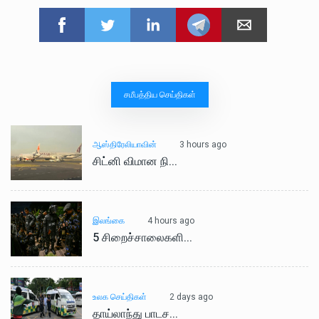
சமீபத்திய செய்திகள்
3 hours ago
ஆஸ்திரேலியாவின்
சிட்னி விமான நி...
4 hours ago
இலங்கை
5 சிறைச்சாலைகளி...
2 days ago
உலக செய்திகள்
தாய்லாந்து பாடச...