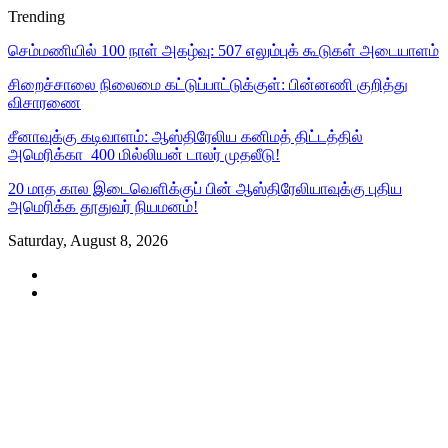
Trending
செம்மணியில் 100 நாள் அகழ்வு: 507 எலும்புக் கூடுகள் அடையாளம்
சிறைச்சாலை நிலைமை கட்டுப்பாட்டுக்குள்: பின்னணி குறித்து
விசாரணை
சீனாவுக்கு கடிவாளம்: ஆஸ்திரேலிய கனிமத் திட்டத்தில்
அமெரிக்கா 400 மில்லியன் டாலர் முதலீடு!
20 மாத கால இடைவெளிக்குப் பின் ஆஸ்திரேலியாவுக்கு புதிய
அமெரிக்க தூதுவர் நியமனம்!
Saturday, August 8, 2026