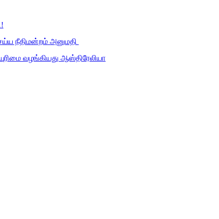
!
ெய்ய நீதிமன்றம் அனுமதி
ியுரிமை வழங்கியது ஆஸ்திரேலியா